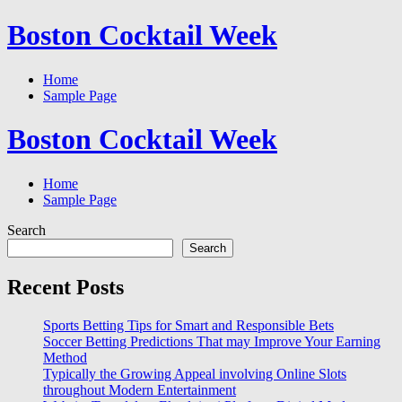
Boston Cocktail Week
Skip
Home
to
Sample Page
content
Boston Cocktail Week
Skip
Home
to
Sample Page
content
Search
Search
Recent Posts
Sports Betting Tips for Smart and Responsible Bets
Soccer Betting Predictions That may Improve Your Earning
Method
Typically the Growing Appeal involving Online Slots
throughout Modern Entertainment