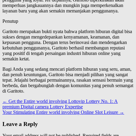
memperluas jangkauannya dan mungkin juga memperkenalkan
layanan baru yang akan semakin memanjakan penggunanya.
Penutup
Garitoto merupakan bukti nyata bahwa platform hiburan digital bisa
sukses dengan mengedepankan kenyamanan, keamanan, dan
kepuasan pengguna. Dengan terus berinovasi dan mendengarkan
kebutuhan penggunanya, Garitoto berhasil membangun reputasi
yang positif di tengah persaingan industri hiburan online yang
semakin ketat.
Bagi Anda yang sedang mencari platform hiburan yang seru, aman,
dan penuh keuntungan, Garitoto bisa menjadi pilihan yang sangat
tepat. Jelajahi berbagai permainannya, rasakan sensasi bermain yang
berbeda, dan bergabunglah dengan komunitas yang penuh semangat
di Garitoto.
Post
←
Get the Entire world involving Lottovip Lottery No. 1: A
premium Digital camera Lottery Expertise
navigation
Your Stimulating Entire world involving Online Slot Leisure
→
Leave a Reply
Your email address will not be published.
Required fields are