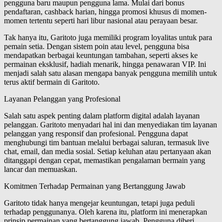
pengguna baru maupun pengguna lama. Mulai dari bonus
pendaftaran, cashback harian, hingga promosi khusus di momen-
momen tertentu seperti hari libur nasional atau perayaan besar.
Tak hanya itu, Garitoto juga memiliki program loyalitas untuk para
pemain setia. Dengan sistem poin atau level, pengguna bisa
mendapatkan berbagai keuntungan tambahan, seperti akses ke
permainan eksklusif, hadiah menarik, hingga penawaran VIP. Ini
menjadi salah satu alasan mengapa banyak pengguna memilih untuk
terus aktif bermain di Garitoto.
Layanan Pelanggan yang Profesional
Salah satu aspek penting dalam platform digital adalah layanan
pelanggan. Garitoto menyadari hal ini dan menyediakan tim layanan
pelanggan yang responsif dan profesional. Pengguna dapat
menghubungi tim bantuan melalui berbagai saluran, termasuk live
chat, email, dan media sosial. Setiap keluhan atau pertanyaan akan
ditanggapi dengan cepat, memastikan pengalaman bermain yang
lancar dan memuaskan.
Komitmen Terhadap Permainan yang Bertanggung Jawab
Garitoto tidak hanya mengejar keuntungan, tetapi juga peduli
terhadap penggunanya. Oleh karena itu, platform ini menerapkan
prinsip permainan yang bertanggung jawab. Pengguna diberi