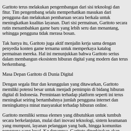
Garitoto terus melakukan pengembangan dari sisi teknologi dan
fitur. Tim pengembang selalu memperhatikan masukan dari
pengguna dan melakukan pembaruan secara berkala untuk
meningkatkan kualitas layanan. Dari sisi permainan, Garitoto secara
rutin menambahkan game baru yang lebih seru dan menantang,
sehingga pengguna tidak merasa bosan.
Tak hanya itu, Garitoto juga aktif menjalin kerja sama dengan
penyedia konten game ternama untuk memperkaya katalog
permainan mereka. Hal ini menunjukkan bahwa Garitoto serius
dalam membangun ekosistem hiburan digital yang modern dan terus
berkembang.
Masa Depan Garitoto di Dunia Digital
Dengan segala fitur dan keunggulan yang ditawarkan, Garitoto
memiliki potensi besar untuk menjadi pemimpin di bidang hiburan
digital di Indonesia. Permintaan terhadap platform seperti ini terus
meningkat seiring bertambahnya jumlah pengguna internet dan
meningkatnya minat masyarakat terhadap hiburan online.
Garitoto memiliki semua elemen yang dibutuhkan untuk tumbuh
secara berkelanjutan, mulai dari inovasi teknologi, sistem keamanan
yang mumpuni, layanan pelanggan yang baik, hingga komunitas
pengguna yang loyal. Ke depannya, Garitoto diperkirakan akan