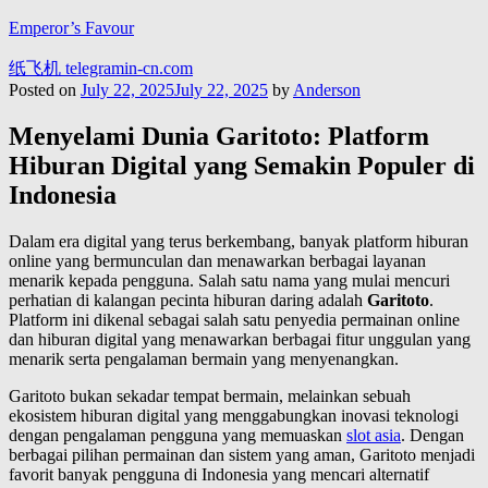
Emperor’s Favour
纸飞机 telegramin-cn.com
Posted on
July 22, 2025
July 22, 2025
by
Anderson
Menyelami Dunia Garitoto: Platform
Hiburan Digital yang Semakin Populer di
Indonesia
Dalam era digital yang terus berkembang, banyak platform hiburan
online yang bermunculan dan menawarkan berbagai layanan
menarik kepada pengguna. Salah satu nama yang mulai mencuri
perhatian di kalangan pecinta hiburan daring adalah
Garitoto
.
Platform ini dikenal sebagai salah satu penyedia permainan online
dan hiburan digital yang menawarkan berbagai fitur unggulan yang
menarik serta pengalaman bermain yang menyenangkan.
Garitoto bukan sekadar tempat bermain, melainkan sebuah
ekosistem hiburan digital yang menggabungkan inovasi teknologi
dengan pengalaman pengguna yang memuaskan
slot asia
. Dengan
berbagai pilihan permainan dan sistem yang aman, Garitoto menjadi
favorit banyak pengguna di Indonesia yang mencari alternatif