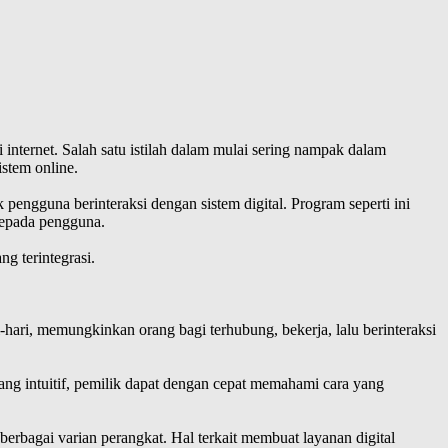
 internet. Salah satu istilah dalam mulai sering nampak dalam
istem online.
pengguna berinteraksi dengan sistem digital. Program seperti ini
 kepada pengguna.
g terintegrasi.
-hari, memungkinkan orang bagi terhubung, bekerja, lalu berinteraksi
ng intuitif, pemilik dapat dengan cepat memahami cara yang
rbagai varian perangkat. Hal terkait membuat layanan digital