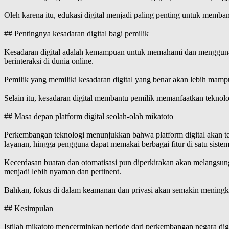
Oleh karena itu, edukasi digital menjadi paling penting untuk mem
## Pentingnya kesadaran digital bagi pemilik
Kesadaran digital adalah kemampuan untuk memahami dan menggunakan
berinteraksi di dunia online.
Pemilik yang memiliki kesadaran digital yang benar akan lebih mamp
Selain itu, kesadaran digital membantu pemilik memanfaatkan teknolo
## Masa depan platform digital seolah-olah mikatoto
Perkembangan teknologi menunjukkan bahwa platform digital akan te
layanan, hingga pengguna dapat memakai berbagai fitur di satu siste
Kecerdasan buatan dan otomatisasi pun diperkirakan akan melangsun
menjadi lebih nyaman dan pertinent.
Bahkan, fokus di dalam keamanan dan privasi akan semakin meningka
## Kesimpulan
Istilah mikatoto mencerminkan periode dari perkembangan negara dig