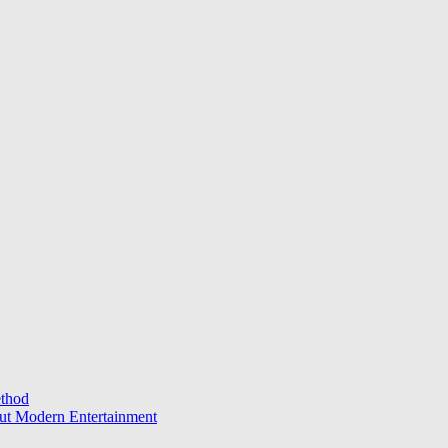
ethod
out Modern Entertainment