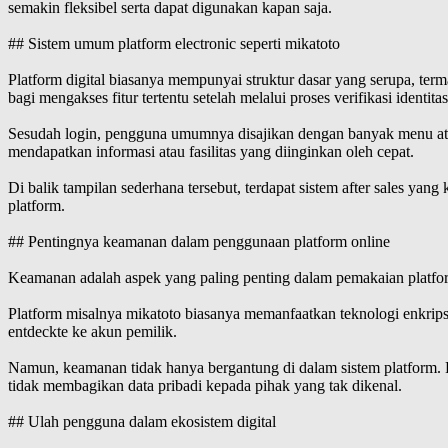
semakin fleksibel serta dapat digunakan kapan saja.
## Sistem umum platform electronic seperti mikatoto
Platform digital biasanya mempunyai struktur dasar yang serupa, te
bagi mengakses fitur tertentu setelah melalui proses verifikasi identitas
Sesudah login, pengguna umumnya disajikan dengan banyak menu ata
mendapatkan informasi atau fasilitas yang diinginkan oleh cepat.
Di balik tampilan sederhana tersebut, terdapat sistem after sales y
platform.
## Pentingnya keamanan dalam penggunaan platform online
Keamanan adalah aspek yang paling penting dalam pemakaian platform 
Platform misalnya mikatoto biasanya memanfaatkan teknologi enkripsi 
entdeckte ke akun pemilik.
Namun, keamanan tidak hanya bergantung di dalam sistem platform. 
tidak membagikan data pribadi kepada pihak yang tak dikenal.
## Ulah pengguna dalam ekosistem digital