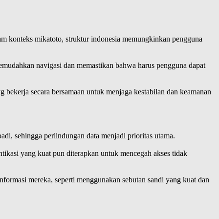
alam konteks mikatoto, struktur indonesia memungkinkan pengguna
 memudahkan navigasi dan memastikan bahwa harus pengguna dapat
 yg bekerja secara bersamaan untuk menjaga kestabilan dan keamanan
di, sehingga perlindungan data menjadi prioritas utama.
entikasi yang kuat pun diterapkan untuk mencegah akses tidak
nformasi mereka, seperti menggunakan sebutan sandi yang kuat dan