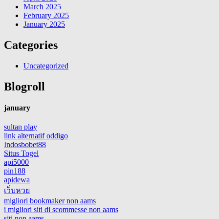
March 2025
February 2025
January 2025
Categories
Uncategorized
Blogroll
january
sultan play
link alternatif oddigo
Indosbobet88
Situs Togel
api5000
pin188
apidewa
เว็บหวย
migliori bookmaker non aams
i migliori siti di scommesse non aams
siti non aams