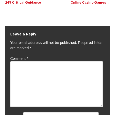
24/7 Critical Guidance
Online Casino Games
→
Leave a Reply
Your email address will not be published.
Required fields
are marked
*
Comment
*