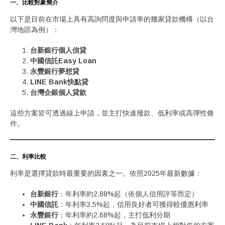
一、比較對象簡介
以下是目前在市場上具有高詢問度與申請率的幾家貸款機構（以台
灣地區為例）：
台新銀行個人信貸
中國信託Easy Loan
永豐銀行夢想貸
LINE Bank快點貸
台灣企銀個人貸款
這些方案皆可透過線上申請，並主打快速撥款、低利率或高彈性條
件。
二、利率比較
利率是選擇貸款時最重要的因素之一。依照2025年最新數據：
台新銀行
：年利率約2.88%起（依個人信用評等而定）
中國信託
：年利率3.5%起，信用良好者可獲得較優惠利率
永豐銀行
：年利率約2.68%起，主打低利分期