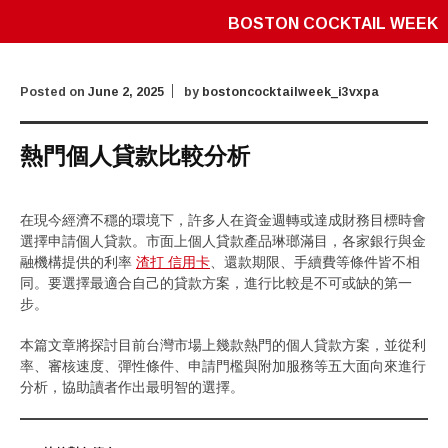
BOSTON COCKTAIL WEEK
Posted on
June 2, 2025
by
bostoncocktailweek_i3vxpa
熱門個人貸款比較分析
在現今經濟不穩的環境下，許多人在資金週轉或達成財務目標時會
選擇申請個人貸款。市面上個人貸款產品琳瑯滿目，各家銀行與金
融機構提供的利率
渣打 信用卡
、還款期限、手續費等條件皆不相
同。要選擇最適合自己的貸款方案，進行比較是不可或缺的第一
步。
本篇文章將探討目前台灣市場上幾款熱門的個人貸款方案，並從利
率、審核速度、彈性條件、申請門檻與附加服務等五大面向來進行
分析，協助讀者作出最明智的選擇。